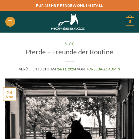
Zum
FÜR MEHR PFERDEWOHL IM STALL
Inhalt
springen
0
BLOG
Pferde – Freunde der Routine
VERÖFFENTLICHT AM
24/11/2024
VON
HORSEBAGZ ADMIN
24
Nov.