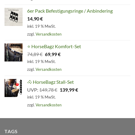
6er Pack Befestigungsringe / Anbindering
14,90
€
inkl. 19 % MwSt.
zzgl.
Versandkosten
⭐ HorseBagz Komfort-Set
Ursprünglicher
Aktueller
74,89
€
69,99
€
Preis
Preis
inkl. 19 % MwSt.
war:
ist:
zzgl.
Versandkosten
74,89 €
69,99 €.
🐴 HorseBagz Stall-Set
Ursprünglicher
Aktueller
UVP:
149,78
€
139,99
€
Preis
Preis
inkl. 19 % MwSt.
war:
ist:
zzgl.
Versandkosten
149,78 €
139,99 €.
TAGS