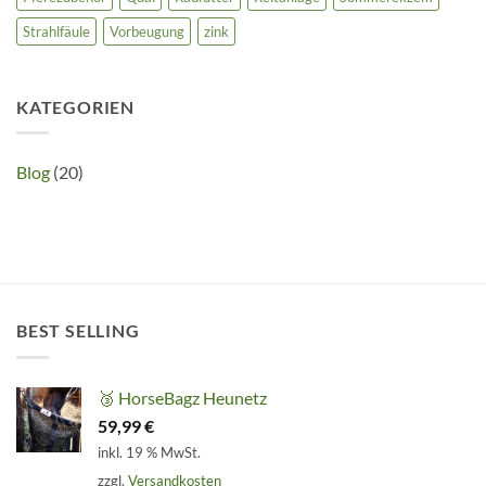
Strahlfäule
Vorbeugung
zink
KATEGORIEN
Blog
(20)
BEST SELLING
🥉 HorseBagz Heunetz
59,99
€
inkl. 19 % MwSt.
zzgl.
Versandkosten