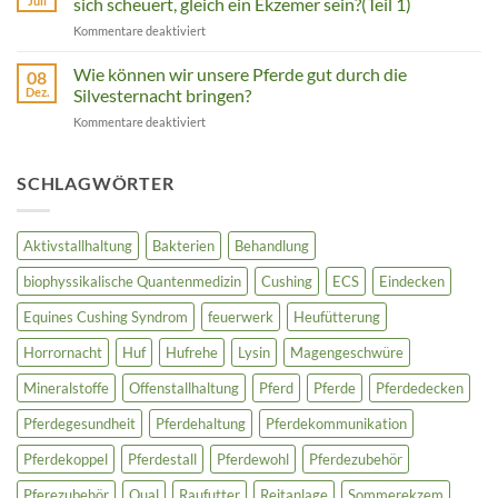
Juli
sich scheuert, gleich ein Ekzemer sein?(Teil 1)
spielen
erkennen
für
Kommentare deaktiviert
Mineralstoffe
und
Sommerekzem
und
rechtzeitig
beim
Wie können wir unsere Pferde gut durch die
die
08
handeln
Pferd
Fütterung?
Dez.
Silvesternacht bringen?
–
(Teil
für
Kommentare deaktiviert
Muss
2
Wie
jedes
)
können
Pferd,
wir
SCHLAGWÖRTER
das
unsere
sich
Pferde
scheuert,
gut
gleich
Aktivstallhaltung
Bakterien
Behandlung
durch
ein
die
Ekzemer
biophyssikalische Quantenmedizin
Cushing
ECS
Eindecken
Silvesternacht
sein?
bringen?
(Teil
Equines Cushing Syndrom
feuerwerk
Heufütterung
1)
Horrornacht
Huf
Hufrehe
Lysin
Magengeschwüre
Mineralstoffe
Offenstallhaltung
Pferd
Pferde
Pferdedecken
Pferdegesundheit
Pferdehaltung
Pferdekommunikation
Pferdekoppel
Pferdestall
Pferdewohl
Pferdezubehör
Pferezubehör
Qual
Raufutter
Reitanlage
Sommerekzem