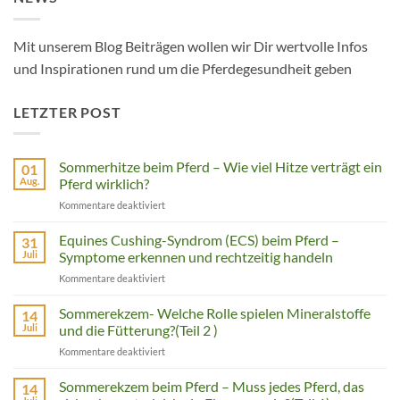
Mit unserem Blog Beiträgen wollen wir Dir wertvolle Infos
und Inspirationen rund um die Pferdegesundheit geben
LETZTER POST
Sommerhitze beim Pferd – Wie viel Hitze verträgt ein
01
Aug.
Pferd wirklich?
für
Kommentare deaktiviert
Sommerhitze
beim
Equines Cushing-Syndrom (ECS) beim Pferd –
31
Pferd
Juli
Symptome erkennen und rechtzeitig handeln
–
für
Kommentare deaktiviert
Wie
Equines
viel
Cushing-
Sommerekzem- Welche Rolle spielen Mineralstoffe
Hitze
14
Syndrom
verträgt
Juli
und die Fütterung?(Teil 2 )
(ECS)
ein
für
Kommentare deaktiviert
beim
Pferd
Sommerekzem-
Pferd
wirklich?
Welche
Sommerekzem beim Pferd – Muss jedes Pferd, das
–
14
Rolle
Symptome