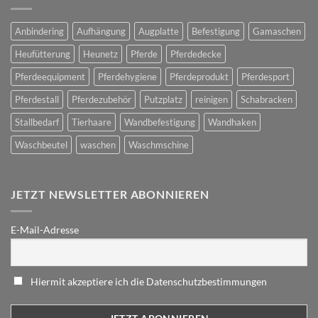
Anbindering
Aufhängung
Augplatte
Befestigung
Gamaschen
Heufütterung
Heunetz
Pferde
Pferdedecke
Pferdeequipment
Pferdehygiene
Pferdeprodukt
Pferdesport
Pferdestall
Pferdezubehör
Putzplatz
reinigen
Schabracken
Stallbedarf
Tierhaare
Wandbefestigung
Wandhaken
Waschbeutel
waschen
Waschmschine
JETZT NEWSLETTER ABONNIEREN
E-Mail-Adresse
Hiermit akzeptiere ich die Datenschutzbestimmungen