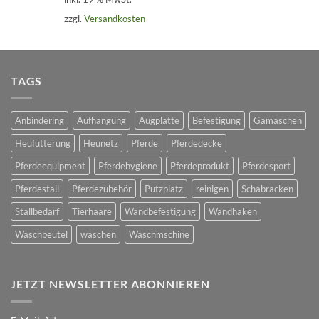
war:
ist:
zzgl.
Versandkosten
149,78 €
139,99 €.
TAGS
Anbindering
Aufhängung
Augplatte
Befestigung
Gamaschen
Heufütterung
Heunetz
Pferde
Pferdedecke
Pferdeequipment
Pferdehygiene
Pferdeprodukt
Pferdesport
Pferdestall
Pferdezubehör
Putzplatz
reinigen
Schabracken
Stallbedarf
Tierhaare
Wandbefestigung
Wandhaken
Waschbeutel
waschen
Waschmschine
JETZT NEWSLETTER ABONNIEREN