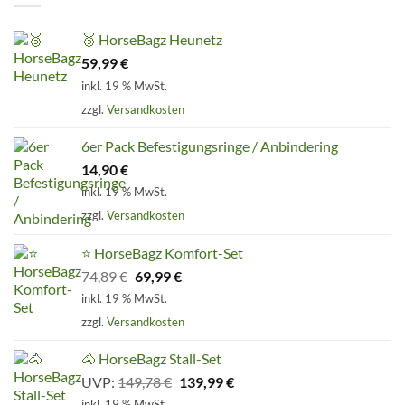
🥉 HorseBagz Heunetz
59,99
€
inkl. 19 % MwSt.
zzgl.
Versandkosten
6er Pack Befestigungsringe / Anbindering
14,90
€
inkl. 19 % MwSt.
zzgl.
Versandkosten
⭐ HorseBagz Komfort-Set
Ursprünglicher
Aktueller
74,89
€
69,99
€
Preis
Preis
inkl. 19 % MwSt.
war:
ist:
zzgl.
Versandkosten
74,89 €
69,99 €.
🐴 HorseBagz Stall-Set
Ursprünglicher
Aktueller
UVP:
149,78
€
139,99
€
Preis
Preis
inkl. 19 % MwSt.