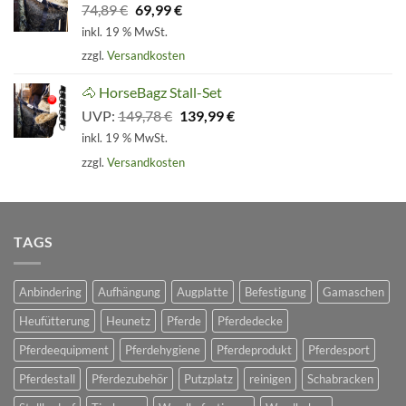
Ursprünglicher
Aktueller
74,89
€
69,99
€
Preis
Preis
inkl. 19 % MwSt.
war:
ist:
zzgl.
Versandkosten
74,89 €
69,99 €.
🐴 HorseBagz Stall-Set
Ursprünglicher
Aktueller
UVP:
149,78
€
139,99
€
Preis
Preis
inkl. 19 % MwSt.
war:
ist:
zzgl.
Versandkosten
149,78 €
139,99 €.
TAGS
Anbindering
Aufhängung
Augplatte
Befestigung
Gamaschen
Heufütterung
Heunetz
Pferde
Pferdedecke
Pferdeequipment
Pferdehygiene
Pferdeprodukt
Pferdesport
Pferdestall
Pferdezubehör
Putzplatz
reinigen
Schabracken