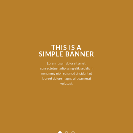
THIS IS A
SIMPLE BANNER
Lorem ipsum dolor sit amet,
consectetuer adipiscing elit, sed diam
nonummy nibh euismod tincidunt ut
laoreet dolore magna aliquam erat
volutpat.