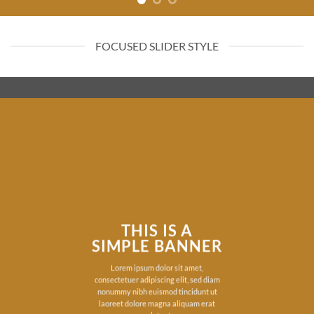
FOCUSED SLIDER STYLE
THIS IS A
SIMPLE BANNER
Lorem ipsum dolor sit amet,
consectetuer adipiscing elit, sed diam
nonummy nibh euismod tincidunt ut
laoreet dolore magna aliquam erat