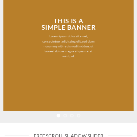
THIS IS A
SIMPLE BANNER
Lorem ipsum dolor sit amet,
consectetuer adipiscing elit, sed diam
nonummy nibh euismod tincidunt ut
laoreet dolore magna aliquam erat
volutpat.
FREE SCROLL SHADOW SLIDER