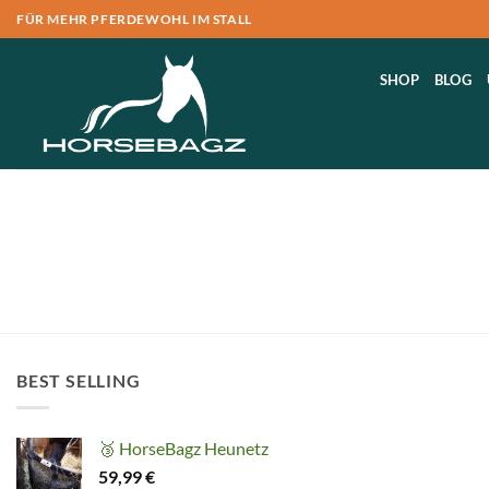
Zum
FÜR MEHR PFERDEWOHL IM STALL
Inhalt
springen
SHOP
BLOG
BEST SELLING
🥉 HorseBagz Heunetz
59,99
€