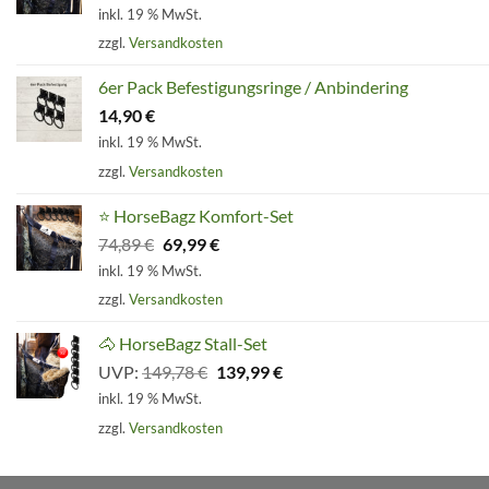
inkl. 19 % MwSt.
zzgl.
Versandkosten
6er Pack Befestigungsringe / Anbindering
14,90
€
inkl. 19 % MwSt.
zzgl.
Versandkosten
⭐ HorseBagz Komfort-Set
Ursprünglicher
Aktueller
74,89
€
69,99
€
Preis
Preis
inkl. 19 % MwSt.
war:
ist:
zzgl.
Versandkosten
74,89 €
69,99 €.
🐴 HorseBagz Stall-Set
Ursprünglicher
Aktueller
UVP:
149,78
€
139,99
€
Preis
Preis
inkl. 19 % MwSt.
war:
ist:
zzgl.
Versandkosten
149,78 €
139,99 €.