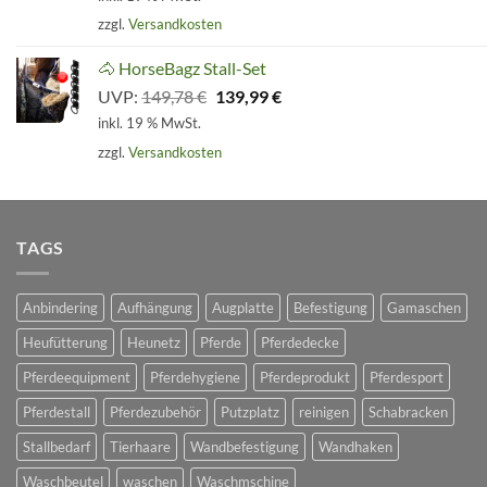
war:
ist:
zzgl.
Versandkosten
74,89 €
69,99 €.
🐴 HorseBagz Stall-Set
Ursprünglicher
Aktueller
UVP:
149,78
€
139,99
€
Preis
Preis
inkl. 19 % MwSt.
war:
ist:
zzgl.
Versandkosten
149,78 €
139,99 €.
TAGS
Anbindering
Aufhängung
Augplatte
Befestigung
Gamaschen
Heufütterung
Heunetz
Pferde
Pferdedecke
Pferdeequipment
Pferdehygiene
Pferdeprodukt
Pferdesport
Pferdestall
Pferdezubehör
Putzplatz
reinigen
Schabracken
Stallbedarf
Tierhaare
Wandbefestigung
Wandhaken
Waschbeutel
waschen
Waschmschine