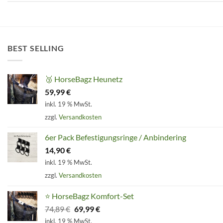
BEST SELLING
🥉 HorseBagz Heunetz
59,99
€
inkl. 19 % MwSt.
zzgl.
Versandkosten
6er Pack Befestigungsringe / Anbindering
14,90
€
inkl. 19 % MwSt.
zzgl.
Versandkosten
⭐ HorseBagz Komfort-Set
Ursprünglicher
Aktueller
74,89
€
69,99
€
Preis
Preis
inkl. 19 % MwSt.