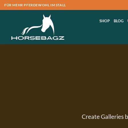
Zum
FÜR MEHR PFERDEWOHL IM STALL
Inhalt
springen
SHOP
BLOG
Create Galleries b