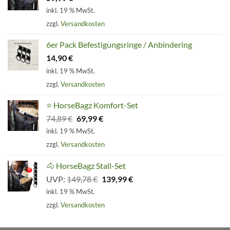
inkl. 19 % MwSt.
zzgl.
Versandkosten
6er Pack Befestigungsringe / Anbindering
14,90
€
inkl. 19 % MwSt.
zzgl.
Versandkosten
⭐ HorseBagz Komfort-Set
Ursprünglicher
Aktueller
74,89
€
69,99
€
Preis
Preis
inkl. 19 % MwSt.
war:
ist:
zzgl.
Versandkosten
74,89 €
69,99 €.
🐴 HorseBagz Stall-Set
Ursprünglicher
Aktueller
UVP:
149,78
€
139,99
€
Preis
Preis
inkl. 19 % MwSt.
war:
ist:
zzgl.
Versandkosten
149,78 €
139,99 €.