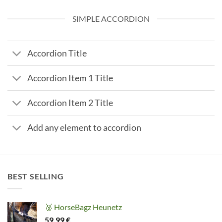
SIMPLE ACCORDION
Accordion Title
Accordion Item 1 Title
Accordion Item 2 Title
Add any element to accordion
BEST SELLING
🥉 HorseBagz Heunetz
59,99
€