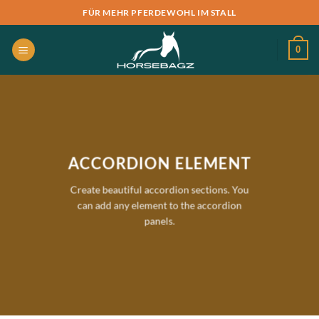
Zum
FÜR MEHR PFERDEWOHL IM STALL
Inhalt
springen
0
ACCORDION ELEMENT
Create beautiful accordion sections. You
can add any element to the accordion
panels.