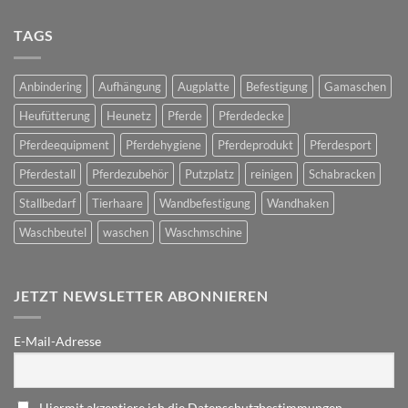
TAGS
Anbindering
Aufhängung
Augplatte
Befestigung
Gamaschen
Heufütterung
Heunetz
Pferde
Pferdedecke
Pferdeequipment
Pferdehygiene
Pferdeprodukt
Pferdesport
Pferdestall
Pferdezubehör
Putzplatz
reinigen
Schabracken
Stallbedarf
Tierhaare
Wandbefestigung
Wandhaken
Waschbeutel
waschen
Waschmschine
JETZT NEWSLETTER ABONNIEREN
E-Mail-Adresse
Hiermit akzeptiere ich die Datenschutzbestimmungen